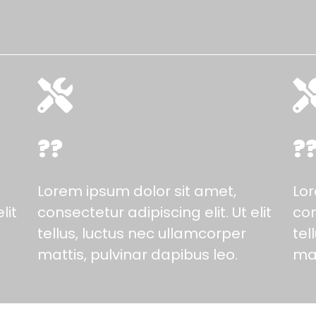
??
?
Lorem ipsum dolor sit amet,
Lor
lit
consectetur adipiscing elit. Ut elit
con
tellus, luctus nec ullamcorper
tel
mattis, pulvinar dapibus leo.
mat