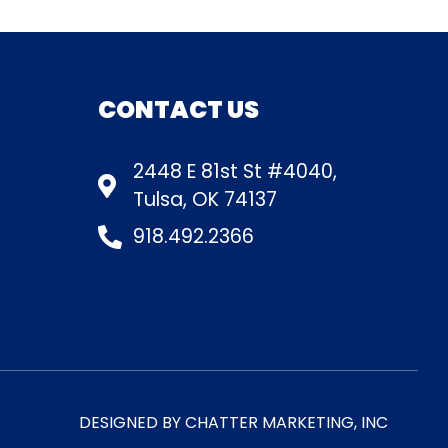
CONTACT US
2448 E 81st St #4040,
Tulsa, OK 74137
918.492.2366
DESIGNED BY
CHATTER MARKETING, INC